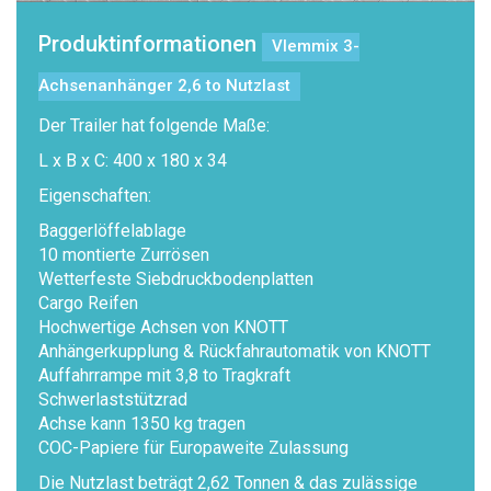
Produktinformationen
Vlemmix 3-
Achsenanhänger 2,6 to Nutzlast
Der Trailer hat folgende Maße:
L x B x C: 400 x 180 x 34
Eigenschaften:
Baggerlöffelablage
10 montierte Zurrösen
Wetterfeste Siebdruckbodenplatten
Cargo Reifen
Hochwertige Achsen von KNOTT
Anhängerkupplung & Rückfahrautomatik von KNOTT
Auffahrrampe mit 3,8 to Tragkraft
Schwerlaststützrad
Achse kann 1350 kg tragen
COC-Papiere für Europaweite Zulassung
Die Nutzlast beträgt 2,62 Tonnen & das zulässige