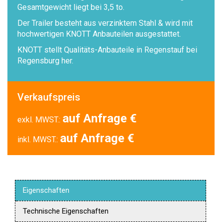
Gesamtgewicht liegt bei 3,5 to.
Der Trailer besteht aus verzinktem Stahl & wird mit
hochwertigen KNOTT Anbauteilen ausgestattet.
KNOTT stellt Qualitäts-Anbauteile in Regenstauf bei
Regensburg her.
Verkaufspreis
auf Anfrage €
exkl. MWST.:
auf Anfrage €
inkl. MWST.:
Eigenschaften
Technische Eigenschaften