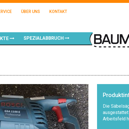
ERVICE
ÜBER UNS
KONTAKT
SPEZIALABBRUCH
UKTE
Produkti
Die Säbelsäg
ausgestattet
Arbeitsfeld h