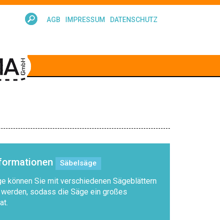
AGB
IMPRESSUM
DATENSCHUTZ
nformationen
Säbelsäge
e können Sie mit verschiedenen Sägeblättern
 werden, sodass die Säge ein großes
at.