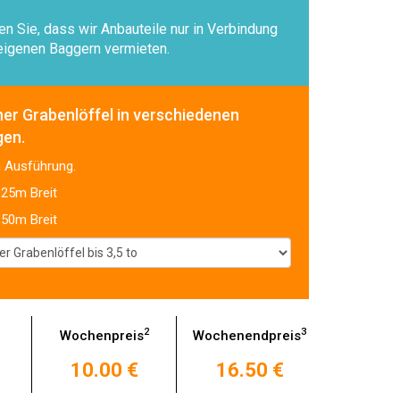
en Sie, dass wir Anbauteile nur in Verbindung
eigenen Baggern vermieten.
her Grabenlöffel in verschiedenen
gen.
h Ausführung.
,25m Breit
,50m Breit
2
3
Wochenpreis
Wochenendpreis
10.00 €
16.50 €