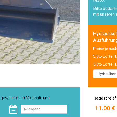
MS03.
Bitte bedenk
mit unseren 
Hydraulisc
Ausführun
Preise je nac
3,5to Löffel 1
5,5to Löffel 1
n gewünschten Mietzeitraum
1
Tagespreis
11.00 €