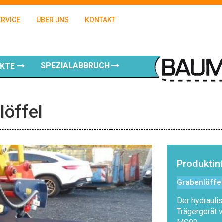
ERVICE
ÜBER UNS
KONTAKT
SPEZIALABBRUCH
UKTE
löffel
Produkti
Grabenlöffe
Der hydraulis
Trägergerät 