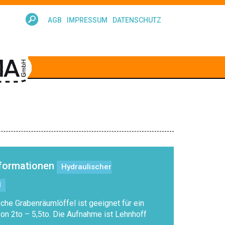
AGB
IMPRESSUM
DATENSCHUTZ
nformationen
Hydraulischer
l
che Grabenräumlöffel ist geeignet für ein
von 2to – 5,5to. Die Aufnahme ist Lehnhoff