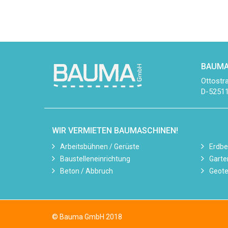
BAUMA
Ottostr
D-52511
WIR VERMIETEN BAUMASCHINEN!
Arbeitsbühnen / Gerüste
Erdb
Baustelleneinrichtung
Garte
Beton / Abbruch
Geote
© Bauma GmbH 2018