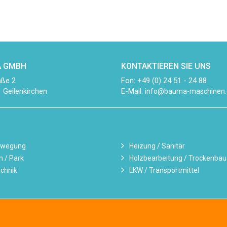
 GMBH
KONTAKTIEREN SIE UNS
aße 2
Fon: +49 (0) 24 51 - 24 88
 Geilenkirchen
E-Mail:
info@bauma-maschinen.
ewegung
Heizung / Sanitär
n / Park
Holzbearbeitung / Trockenbau
chnik
LKW / Transportmittel