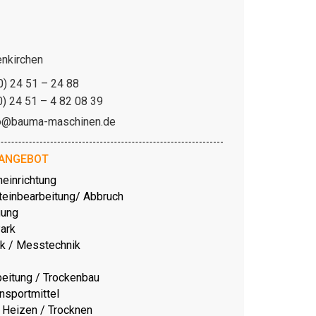
enkirchen
0) 24 51 – 24 88
0) 24 51 – 4 82 08 39
o@bauma-maschinen.de
-ANGEBOT
neinrichtung
teinbearbeitung/ Abbruch
ung
Park
k / Messtechnik
eitung / Trockenbau
nsportmittel
Heizen / Trocknen