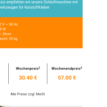
sis empfehlen wir unsere Schleifmaschine mit
erkzeugen für Kunstoffkleber.
0 V ~ 50 Hz
00 W
e: 20cm
icht: 32 kg
2
3
Wochenpreis
Wochenendpreis
30.40 €
57.00 €
Alle Preise zzgl. MwSt.