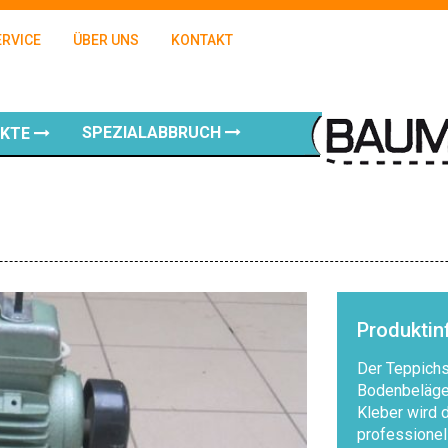
ERVICE
ÜBER UNS
KONTAKT
SPEZIALABBRUCH
UKTE
Produkti
Der Teppichst
Bodenbeläge 
Kleber wird d
professionel