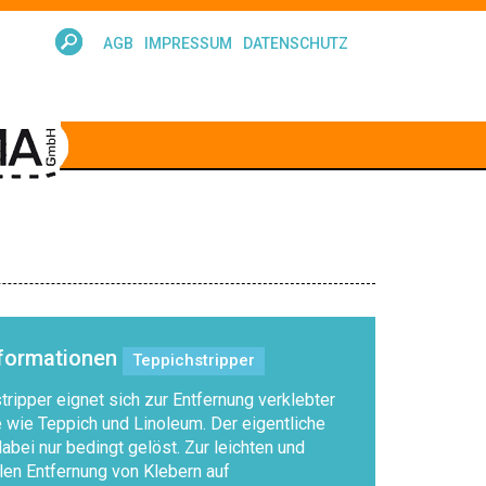
AGB
IMPRESSUM
DATENSCHUTZ
nformationen
Teppichstripper
ripper eignet sich zur Entfernung verklebter
wie Teppich und Linoleum. Der eigentliche
abei nur bedingt gelöst. Zur leichten und
len Entfernung von Klebern auf