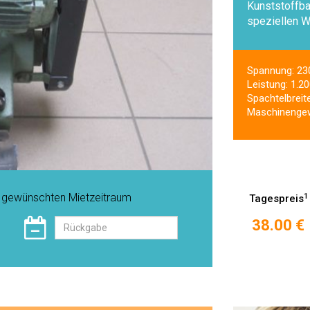
Kunststoffba
speziellen W
Spannung: 23
Leistung: 1.2
Spachtelbreit
Maschinengew
n gewünschten Mietzeitraum
1
Tagespreis
38.00 €