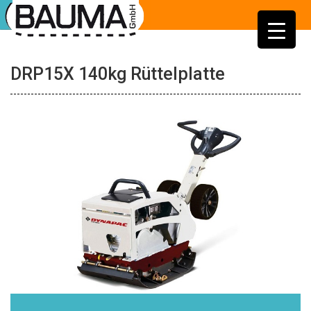
DRP15X 140kg Rüttelplatte