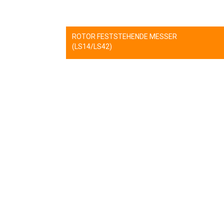
ROTOR FESTSTEHENDE MESSER
(LS14/LS42)