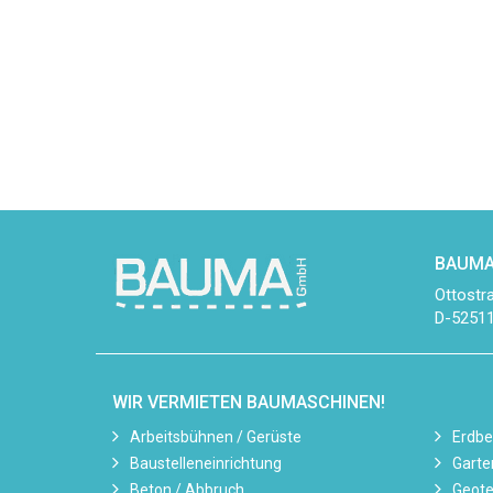
BAUMA
Ottostr
D-52511
WIR VERMIETEN BAUMASCHINEN!
Arbeitsbühnen / Gerüste
Erdb
Baustelleneinrichtung
Garte
Beton / Abbruch
Geote