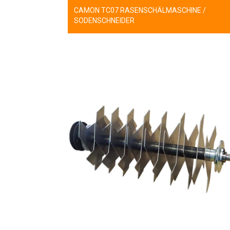
CAMON TC07 RASENSCHÄLMASCHINE /
SODENSCHNEIDER