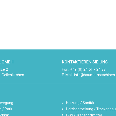
 GMBH
KONTAKTIEREN SIE UNS
aße 2
Fon: +49 (0) 24 51 - 24 88
 Geilenkirchen
E-Mail:
info@bauma-maschinen.
ewegung
Heizung / Sanitär
n / Park
Holzbearbeitung / Trockenbau
chnik
LKW / Transportmittel