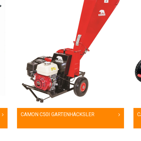
CAMON C50I GARTENHÄCKSLER
C