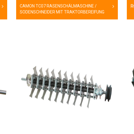
R
CAMON TC07 RASENSCHÄLMASCHINE /
SODENSCHNEIDER MIT TRAKTORBEREIFUNG