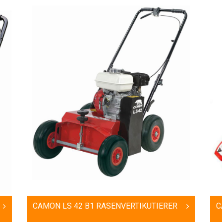
CAMON LS 42 B1 RASENVERTIKUTIERER
C