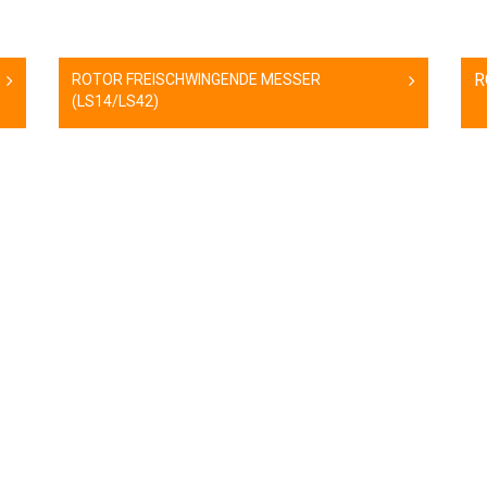
R
ROTOR FREISCHWINGENDE MESSER
(LS14/LS42)